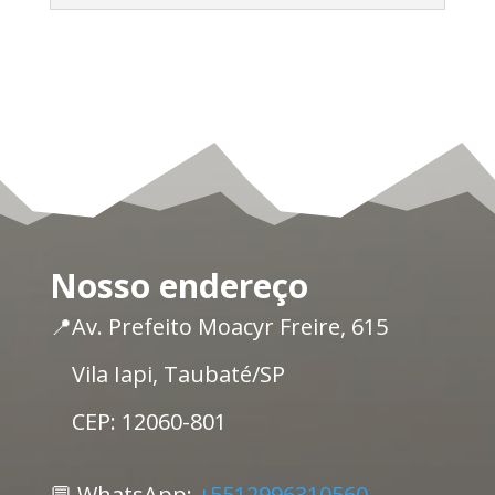
Nosso endereço
📍Av. Prefeito Moacyr Freire, 615
Vila Iapi, Taubaté/SP
CEP: 12060-801
💬 WhatsApp:
+5512996310560